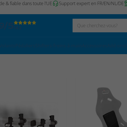
de & fiable dans toute l’UE
Support expert en FR/EN/NL/DE
9/5
143
Volants
Pédaliers
Shifters-freins-à-main
Accessoires
Add-ons