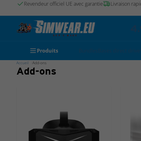
Revendeur officiel UE avec garantie
Livraison rapi
4.
Produits
Bundles
Bases direct drive
Accueil
Add-ons
Add-ons