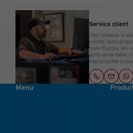
Service client
Chez Simwear, la sati
priorité. Nous propo
toute l’Europe, des c
après-vente fiable. 
toujours prête à vous
Menu
Produi
Simwear
Bundles
A propos de Simwear
Bases direc
Centre d'expérience
Volants
Help center
Pédaliers
Support technique
Shifters-fr