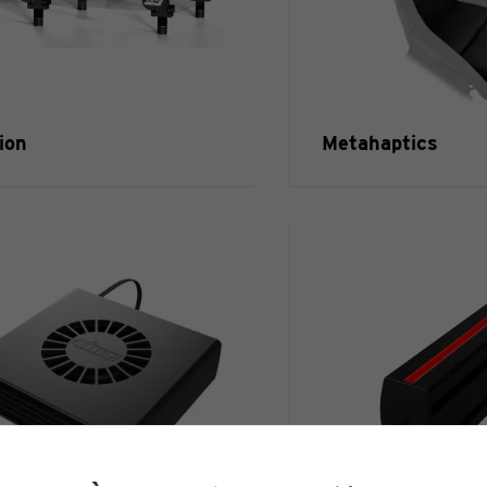
ion
Metahaptics