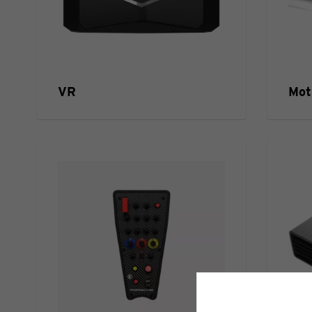
VR
Mot