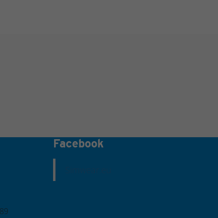
Facebook
Simwear.eu
789