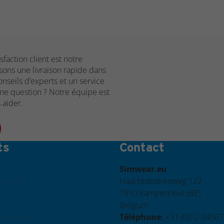
sfaction client est notre
sons une livraison rapide dans
onseils d’experts et un service
Une question ? Notre équipe est
 aider.
ts
Contact
Simwear.eu
t drive
Haachtsesteenweg 122
1910 Kampenhout (BE)
Belgium
eins-à-main
Téléphone:
+31 (0)12-3456