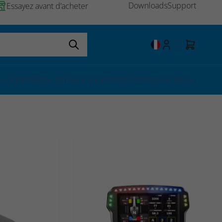
Downloads
Support
Essayez avant d’acheter
Cockpits
Sièges sim
Race wear
*PROMO*
Special deals