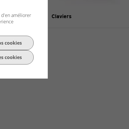
n d'en améliorer
Claviers
erience
os cookies
es cookies