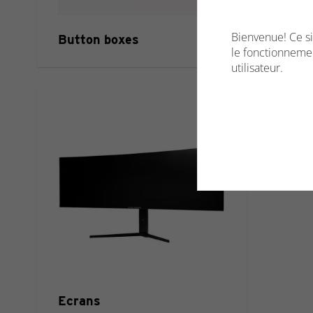
Bienvenue! Ce si
Button boxes
Sim
le fonctionnemen
utilisateur.
Ecrans