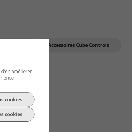
es Conspit
Accessoires Cube Controls
n d'en améliorer
erience
os cookies
es cookies