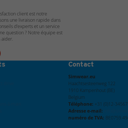
sfaction client est notre
sons une livraison rapide dans
onseils d’experts et un service
Une question ? Notre équipe est
 aider.
ts
Contact
Simwear.eu
t drive
Haachtsesteenweg 122
1910 Kampenhout (BE)
Belgium
eins-à-main
Téléphone:
+31 (0)12-3456
s
Adresse e-mail:
info@simwe
numéro de TVA:
BE0759.49