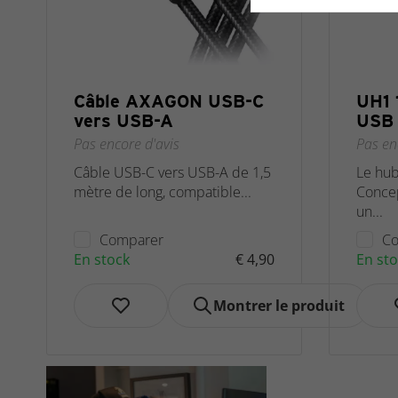
Câble AXAGON USB-C
UH1 
vers USB-A
USB
Pas encore d'avis
Pas en
Câble USB-C vers USB-A de 1,5
Le hub
mètre de long, compatible...
Concep
un...
Comparer
Co
En stock
€ 4,90
En sto
Montrer le produit