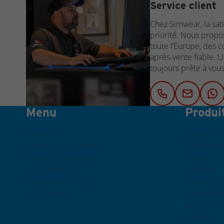
Service client
Chez Simwear, la sati
priorité. Nous propo
toute l’Europe, des c
après-vente fiable. 
toujours prête à vous
Menu
Produi
Simwear
Bundles
A propos de Simwear
Bases direc
Centre d'expérience
Volants
Help center
Pédaliers
Support technique
Shifters-fr
Mon compte
Accessoire
Add-ons
Cockpits