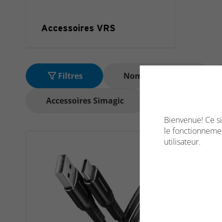
Accessoires VRS
Filtres
Accessoires Simagic
Accessoires V
Bienvenue! Ce si
le fonctionnemen
utilisateur.