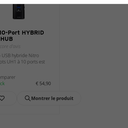
10-Port HYBRID
 HUB
core d'avis
 USB hybride Nitro
ts UH1 à 10 ports est
mparer
ck
€ 54,90
Montrer le produit