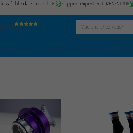
de & fiable dans toute l’UE
Support expert en FR/EN/NL/DE
9/5
143
Volants
Pédaliers
Shifters-freins-à-main
Accessoires
Add-ons