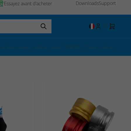
Downloads
Support
Essayez avant d’acheter
Cockpits
Sièges sim
Race wear
*PROMO*
Special deals