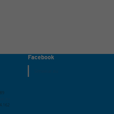
Facebook
Simwear.eu
789
ar.eu
4.162